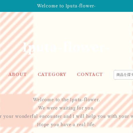
Welcome to Iputa-flower-
Iputa-flower-
ABOUT
CATEGORY
CONTACT
Welcome to the Iputa-flower.
We were waiting for you.
 your wonderful encounter and I will help you with your w
Hope you have a real life.